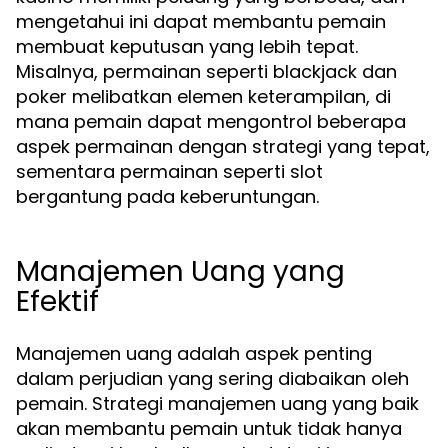
mengetahui ini dapat membantu pemain
membuat keputusan yang lebih tepat.
Misalnya, permainan seperti blackjack dan
poker melibatkan elemen keterampilan, di
mana pemain dapat mengontrol beberapa
aspek permainan dengan strategi yang tepat,
sementara permainan seperti slot
bergantung pada keberuntungan.
Manajemen Uang yang
Efektif
Manajemen uang adalah aspek penting
dalam perjudian yang sering diabaikan oleh
pemain. Strategi manajemen uang yang baik
akan membantu pemain untuk tidak hanya