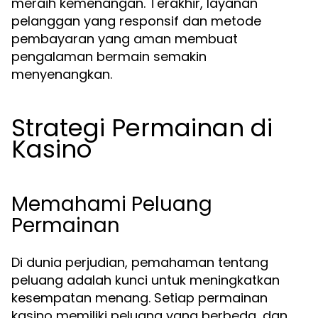
meraih kemenangan. Terakhir, layanan
pelanggan yang responsif dan metode
pembayaran yang aman membuat
pengalaman bermain semakin
menyenangkan.
Strategi Permainan di
Kasino
Memahami Peluang
Permainan
Di dunia perjudian, pemahaman tentang
peluang adalah kunci untuk meningkatkan
kesempatan menang. Setiap permainan
kasino memiliki peluang yang berbeda, dan