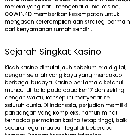
mereka yang baru mengenal dunia kasino,
memberikan kesempatan untuk
QQWIN4D
mengasah keterampilan dan strategi bermain
dari kenyamanan rumah sendiri.
Sejarah Singkat Kasino
Kisah kasino dimulai jauh sebelum era digital,
dengan sejarah yang kaya yang mencakup
berbagai budaya. Kasino pertama diketahui
muncul di Italia pada abad ke-17 dan seiring
dengan waktu, konsep ini menyebar ke
seluruh dunia. Di Indonesia, perjudian memiliki
pandangan yang kompleks, namun minat
terhadap permainan kasino tetap tinggi, baik
secara ilegal maupun legal di beberapa