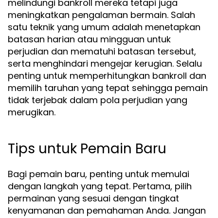
melindungi bankroll mereka tetapi juga
meningkatkan pengalaman bermain. Salah
satu teknik yang umum adalah menetapkan
batasan harian atau mingguan untuk
perjudian dan mematuhi batasan tersebut,
serta menghindari mengejar kerugian. Selalu
penting untuk memperhitungkan bankroll dan
memilih taruhan yang tepat sehingga pemain
tidak terjebak dalam pola perjudian yang
merugikan.
Tips untuk Pemain Baru
Bagi pemain baru, penting untuk memulai
dengan langkah yang tepat. Pertama, pilih
permainan yang sesuai dengan tingkat
kenyamanan dan pemahaman Anda. Jangan