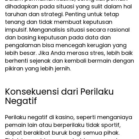
dihadapkan pada situasi yang sulit dalam hal
taruhan dan strategi. Penting untuk tetap
tenang dan tidak membuat keputusan
impulsif. Menganalisis situasi secara rasional
dan basing keputusan pada data dan
pengalaman bisa mencegah kerugian yang
lebih besar. Jika Anda merasa stres, lebih baik
berhenti sejenak dan kembali bermain dengan
pikiran yang lebih jernih.
Konsekuensi dari Perilaku
Negatif
Perilaku negatif di kasino, seperti menganiaya
pemain lain atau berperilaku tidak sportif,
dapat berakibat buruk bagi semua pihak.